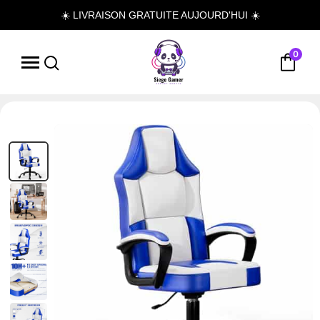
☀️ LIVRAISON GRATUITE AUJOURD'HUI ☀️
0