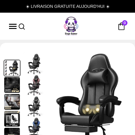
☀️ LIVRAISON GRATUITE AUJOURD'HUI ☀️
0