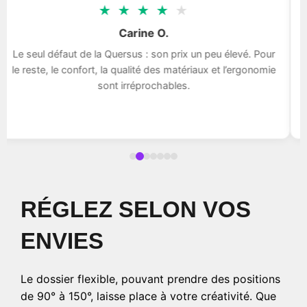
★
★
★
★
★
Carine O.
Le seul défaut de la Quersus : son prix un peu élevé. Pour
le reste, le confort, la qualité des matériaux et l’ergonomie
sont irréprochables.
RÉGLEZ SELON VOS
ENVIES
Le dossier flexible, pouvant prendre des positions
de 90° à 150°, laisse place à votre créativité. Que