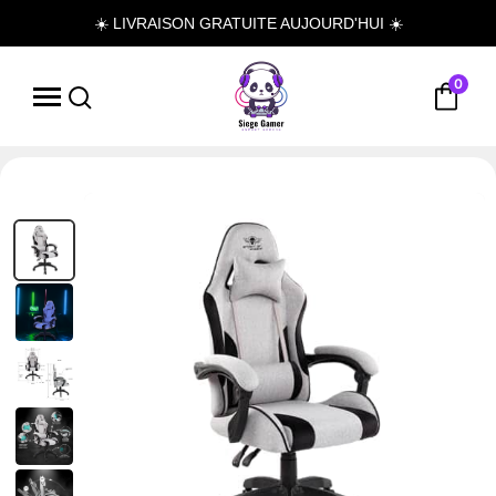
☀️ LIVRAISON GRATUITE AUJOURD'HUI ☀️
0