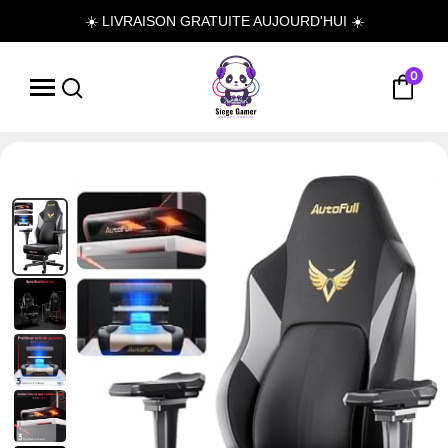
☀️ LIVRAISON GRATUITE AUJOURD'HUI ☀️
0