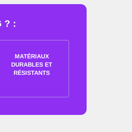
? :
MATÉRIAUX
DURABLES ET
RÉSISTANTS