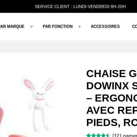
SERVICE CLIENT : LUNDI-VENDREDI 8H-20H
PAR MARQUE
PAR FONCTION
ACCESSOIRES
C
CHAISE 
DOWINX 
– ERGON
AVEC RE
PIEDS, R
(121 gamer