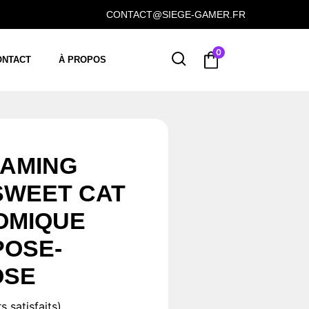
CONTACT@SIEGE-GAMER.FR
0
ONTACT
À PROPOS
GAMING
SWEET CAT
OMIQUE
POSE-
OSE
s satisfaits)