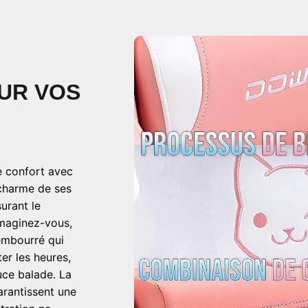
UR VOS
e confort avec
 charme de ses
surant le
Imaginez-vous,
rembourré qui
er les heures,
uce balade. La
arantissent une