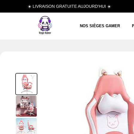
☀️ LIVRAISON GRATUITE AUJOURD'HUI ☀️
NOS SIÈGES GAMER