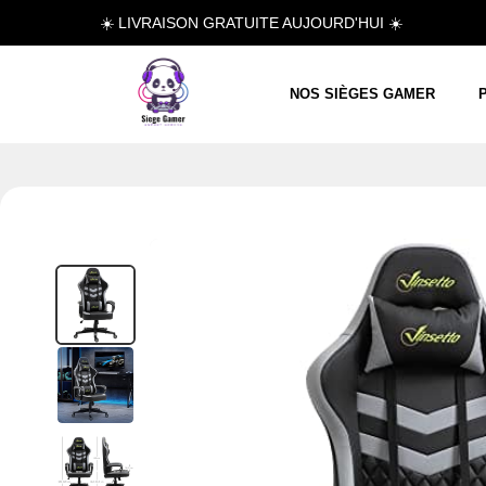
☀️ LIVRAISON GRATUITE AUJOURD'HUI ☀️
NOS SIÈGES GAMER