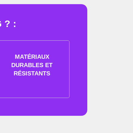
? :
MATÉRIAUX
DURABLES ET
RÉSISTANTS