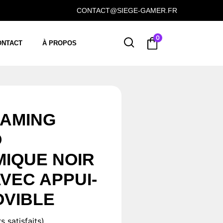
CONTACT@SIEGE-GAMER.FR
0
ONTACT
À PROPOS
GAMING
O
IQUE NOIR
AVEC APPUI-
OVIBLE
s satisfaits)