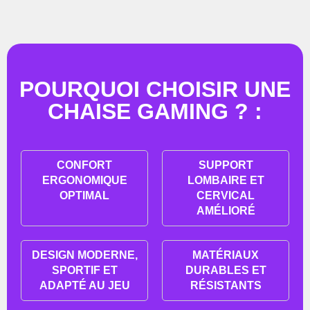
POURQUOI CHOISIR UNE
CHAISE GAMING ? :
CONFORT
SUPPORT
ERGONOMIQUE
LOMBAIRE ET
OPTIMAL
CERVICAL
AMÉLIORÉ
DESIGN MODERNE,
MATÉRIAUX
SPORTIF ET
DURABLES ET
ADAPTÉ AU JEU
RÉSISTANTS