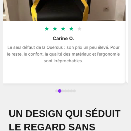
★
★
★
★
★
Carine O.
Le seul défaut de la Quersus : son prix un peu élevé. Pour
le reste, le confort, la qualité des matériaux et l’ergonomie
sont irréprochables.
UN DESIGN QUI SÉDUIT
LE REGARD SANS