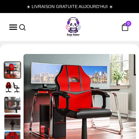
☀️ LIVRAISON GRATUITE AUJOURD'HUI ☀️
0