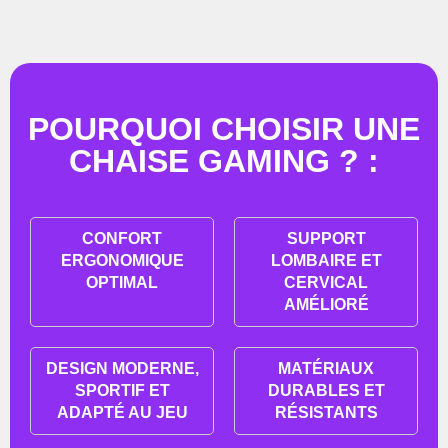
POURQUOI CHOISIR UNE
CHAISE GAMING ? :
CONFORT
SUPPORT
ERGONOMIQUE
LOMBAIRE ET
OPTIMAL
CERVICAL
AMÉLIORÉ
DESIGN MODERNE,
MATÉRIAUX
SPORTIF ET
DURABLES ET
ADAPTÉ AU JEU
RÉSISTANTS