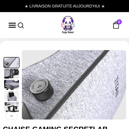
☀️ LIVRAISON GRATUITE AUJOURD'HUI ☀️
0