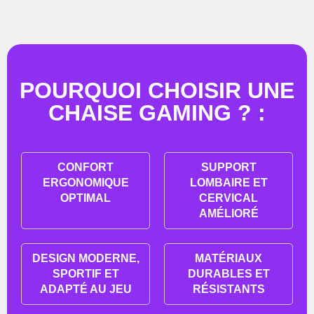
POURQUOI CHOISIR UNE
CHAISE GAMING ? :
CONFORT
SUPPORT
ERGONOMIQUE
LOMBAIRE ET
OPTIMAL
CERVICAL
AMÉLIORÉ
DESIGN MODERNE,
MATÉRIAUX
SPORTIF ET
DURABLES ET
ADAPTÉ AU JEU
RÉSISTANTS