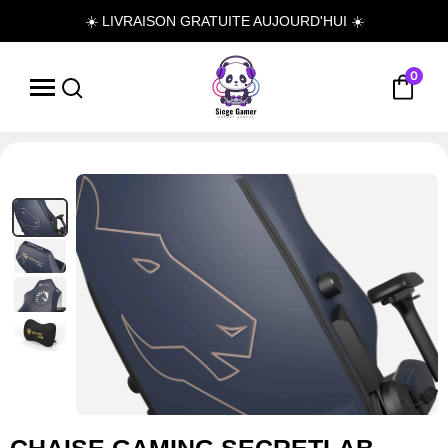
☀️ LIVRAISON GRATUITE AUJOURD'HUI ☀️
0