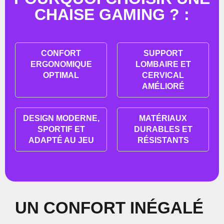
CHAISE GAMING ? :
CONFORT
SUPPORT
ERGONOMIQUE
LOMBAIRE ET
OPTIMAL
CERVICAL
AMÉLIORÉ
DESIGN MODERNE,
MATÉRIAUX
SPORTIF ET
DURABLES ET
ADAPTÉ AU JEU
RÉSISTANTS
UN CONFORT INÉGALÉ