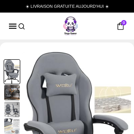
☀️ LIVRAISON GRATUITE AUJOURD'HUI ☀️
0