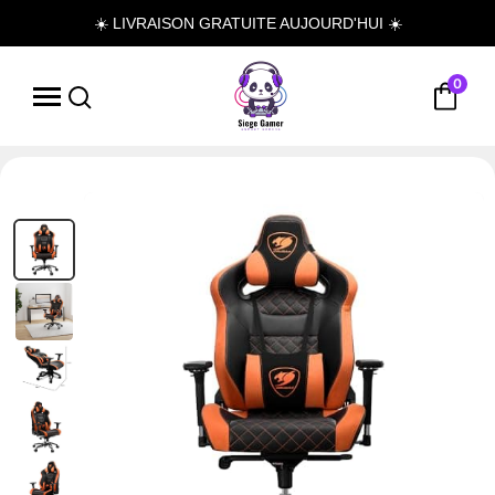
☀️ LIVRAISON GRATUITE AUJOURD'HUI ☀️
0