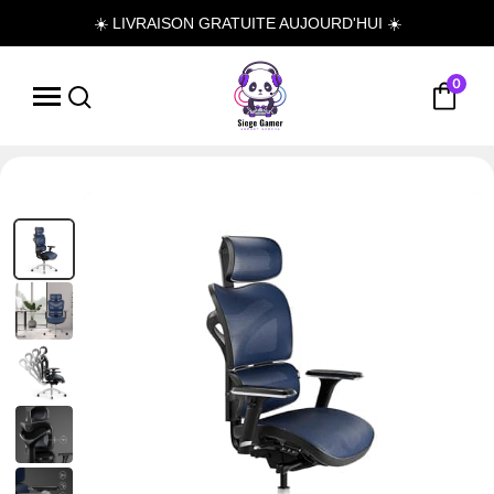
☀️ LIVRAISON GRATUITE AUJOURD'HUI ☀️
0