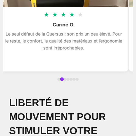
★
★
★
★
★
Carine O.
Le seul défaut de la Quersus : son prix un peu élevé. Pour
le reste, le confort, la qualité des matériaux et l’ergonomie
sont irréprochables.
LIBERTÉ DE
MOUVEMENT POUR
STIMULER VOTRE