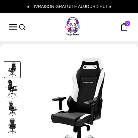
☀️ LIVRAISON GRATUITE AUJOURD'HUI ☀️
0