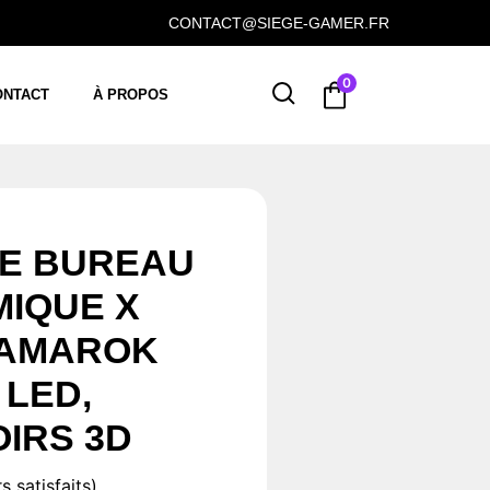
CONTACT@SIEGE-GAMER.FR
0
ONTACT
À PROPOS
DE BUREAU
IQUE X
 AMAROK
 LED,
IRS 3D
s satisfaits)