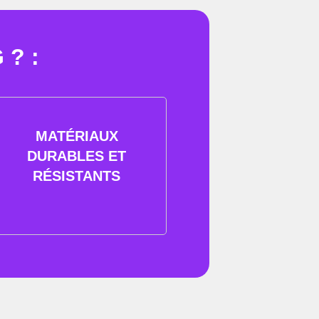
? :
MATÉRIAUX
DURABLES ET
RÉSISTANTS