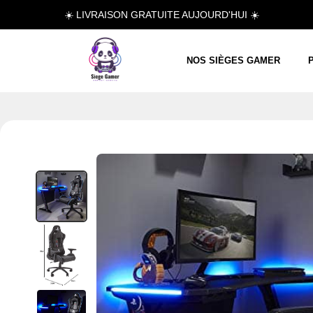
☀️ LIVRAISON GRATUITE AUJOURD'HUI ☀️
NOS SIÈGES GAMER