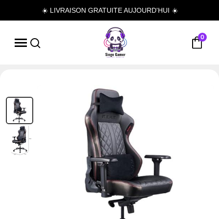
☀️ LIVRAISON GRATUITE AUJOURD'HUI ☀️
0