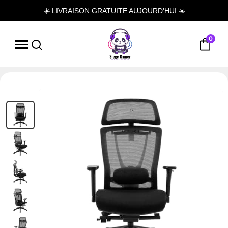
☀️ LIVRAISON GRATUITE AUJOURD'HUI ☀️
0