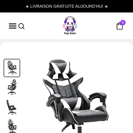
☀️ LIVRAISON GRATUITE AUJOURD'HUI ☀️
0