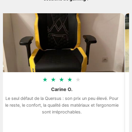
★
★
★
★
★
Carine O.
Le seul défaut de la Quersus : son prix un peu élevé. Pour
le reste, le confort, la qualité des matériaux et l’ergonomie
sont irréprochables.