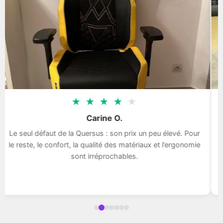
★
★
★
★
★
Carine O.
Le seul défaut de la Quersus : son prix un peu élevé. Pour
le reste, le confort, la qualité des matériaux et l’ergonomie
sont irréprochables.