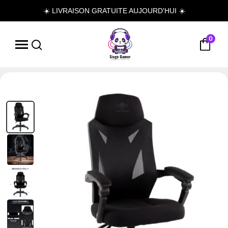
☀️ LIVRAISON GRATUITE AUJOURD'HUI ☀️
0