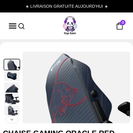
☀️ LIVRAISON GRATUITE AUJOURD'HUI ☀️
0