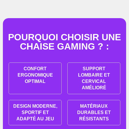
POURQUOI CHOISIR UNE
CHAISE GAMING ? :
CONFORT
SUPPORT
ERGONOMIQUE
LOMBAIRE ET
OPTIMAL
CERVICAL
AMÉLIORÉ
DESIGN MODERNE,
MATÉRIAUX
SPORTIF ET
DURABLES ET
ADAPTÉ AU JEU
RÉSISTANTS