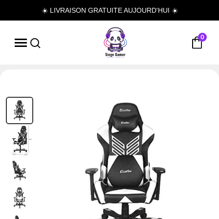
☀️ LIVRAISON GRATUITE AUJOURD'HUI ☀️
0