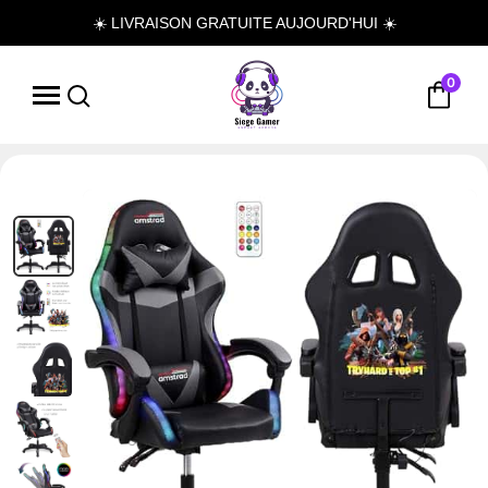
☀️ LIVRAISON GRATUITE AUJOURD'HUI ☀️
0