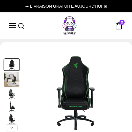
☀️ LIVRAISON GRATUITE AUJOURD'HUI ☀️
0