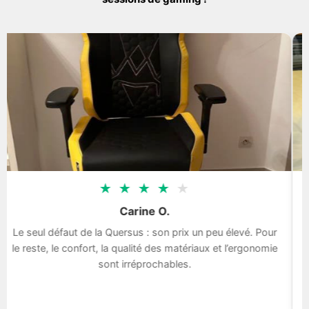
★
★
★
★
★
Carine O.
Le seul défaut de la Quersus : son prix un peu élevé. Pour
le reste, le confort, la qualité des matériaux et l’ergonomie
sont irréprochables.