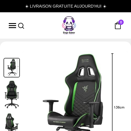
☀️ LIVRAISON GRATUITE AUJOURD'HUI ☀️
0