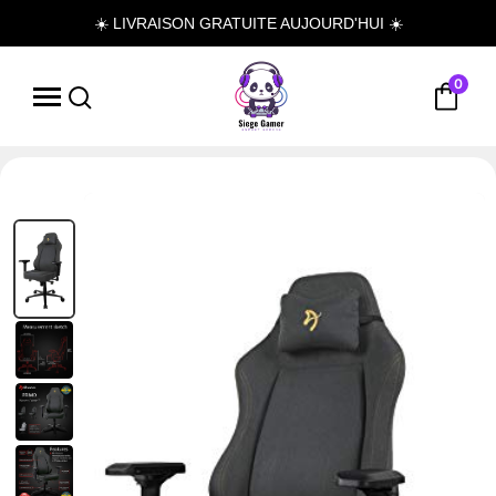
☀️ LIVRAISON GRATUITE AUJOURD'HUI ☀️
0