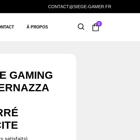
CONTACT@SIEGE-GAMER.FR
0
ONTACT
À PROPOS
DE GAMING
VERNAZZA
RRÉ
ITE
s satisfaits)