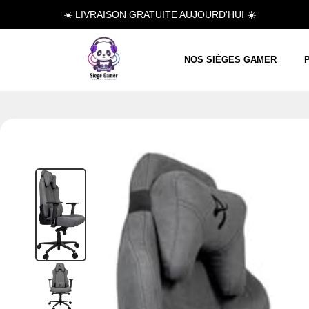
☀️ LIVRAISON GRATUITE AUJOURD'HUI ☀️
NOS SIÈGES GAMER