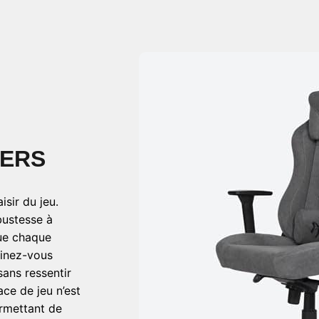
MERS
isir du jeu.
bustesse à
que chaque
ginez-vous
ans ressentir
ce de jeu n’est
ermettant de