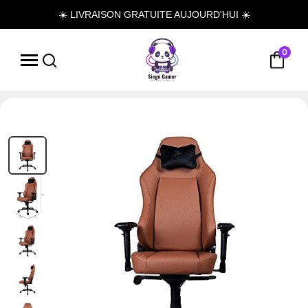
☀️ LIVRAISON GRATUITE AUJOURD'HUI ☀️
0