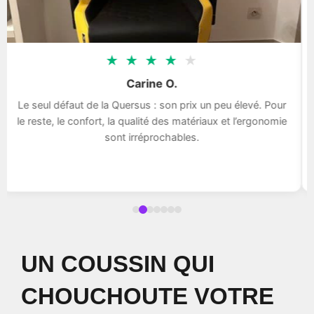
★
★
★
★
★
Carine O.
Le seul défaut de la Quersus : son prix un peu élevé. Pour
le reste, le confort, la qualité des matériaux et l’ergonomie
sont irréprochables.
UN COUSSIN QUI
CHOUCHOUTE VOTRE