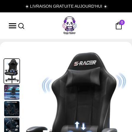
☀️ LIVRAISON GRATUITE AUJOURD'HUI ☀️
0